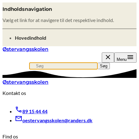
Indholdsnavigation
Vælg et link for at navigere til det respektive indhold.
gå til
Hovedindhold
Østervangsskolen
Menu
Søg
Søg efter indhold, nyheder eller artikler
Søg
Østervangsskolen
Kontakt os
89 15 44 44
oestervangsskolen@randers.dk
Find os