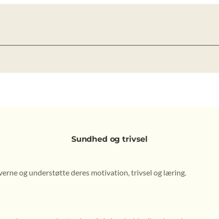
Sundhed og trivsel
senest opdateret 9. februar 2026
erne og understøtte deres motivation, trivsel og læring.